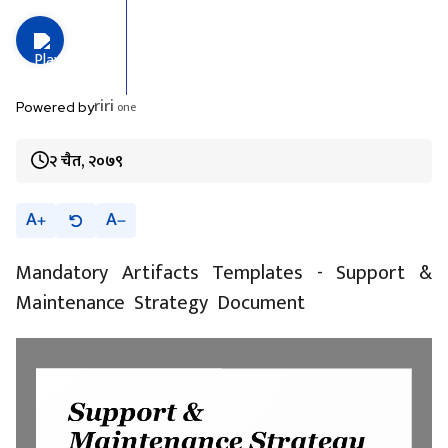
riri
one
Powered by
२ चैत, २०७९
A
A
Mandatory Artifacts Templates - Support &
Maintenance Strategy Document