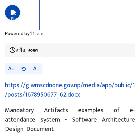
riri
one
Powered by
२ चैत, २०७९
A
A
https://giwmscdnone.gov.np/media/app/public/1
/posts/1678950677_62.docx
Mandatory Artifacts examples of e-
attendance system - Software Architecture
Design Document