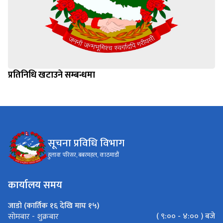
प्रतिनिधि खटाउने सम्बन्धमा
सूचना प्रविधि विभाग
हुलाक परिसर, बबरमहल, काठमाडौं
कार्यालय समय
जाडो (कार्तिक १६ देखि माघ १५)
( ९:०० - ४:०० ) बजे
सोमबार - शुक्रबार