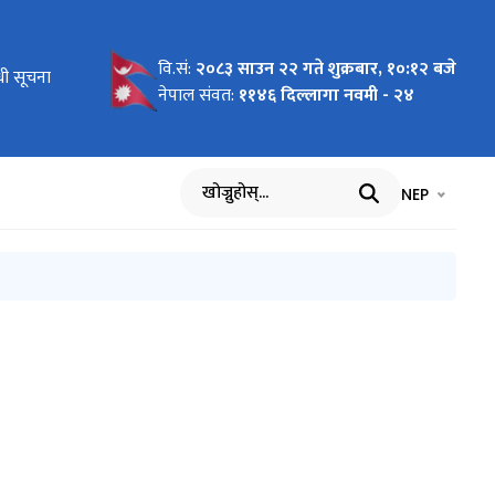
वि.सं:
२०८३ साउन २२ गते शुक्रबार, १०:१२ बजे
 समस्या
्धी सूचना
नेपाल संवत:
११४६ दिल्लागा नवमी - २४
भाषा चयन गर्नुह
भाषा प
NEP
खोज्नुहोस्