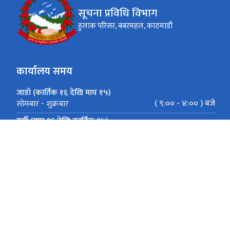
सूचना प्रविधि विभाग
हुलाक परिसर, बबरमहल, काठमाडौं
कार्यालय समय
जाडो (कार्तिक १६ देखि माघ १५)
( ९:०० - ४:०० ) बजे
सोमबार - शुक्रबार
गर्मी (माघ १६ देखि कार्तिक १५)
(९:०० - ५:०० ) बजे
सोमबार - शुक्रबार