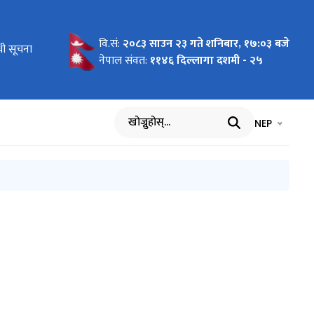
वि.सं:
२०८३ साउन २३ गते शनिबार, १७:०३ बजे
 समस्या
्धी सूचना
नेपाल संवत:
११४६ दिल्लागा दशमी - २५
भाषा चयन गर्नुह
भाषा प
NEP
खोज्नुहोस्