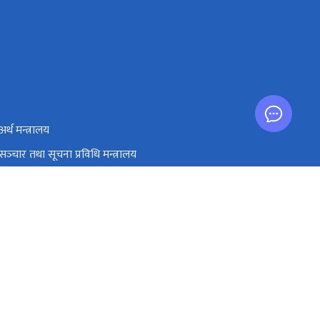
अर्थ मन्त्रालय
सञ्‍चार तथा सूचना प्रविधि मन्त्रालय
प्रधानमन्त्री तथा मन्त्रिपरिषद्को कार्यालय
एकीकृत सार्वजनिक वित्तीय व्यवस्थापन
pport@doit.gov.np (For e-mail issues)
१-४११२३३४, १-४११७९४०