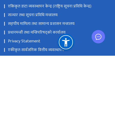
एकिकृत डाटा व्यवस्थापन केन्द्र (राष्ट्रिय सूचना प्रविधि केन्द्र)
सञ्‍चार तथा सूचना प्रविधि मन्त्रालय
सङ्‍घीय मामिला तथा सामान्य प्रशासन मन्त्रालय
प्रधानमन्त्री तथा मन्त्रिपरिषद्को कार्यालय
Privacy Statement
एकीकृत सार्वजनिक वित्तीय व्यवस्थापन
राष्ट्रिय प्राकृतिक स्रोत तथा वित्त आयोग
हुलाक परिसर, बबरमहल, काठमाडौं
info@doit.gov.np; mailsupport@doit.gov.np (For e-mail
issues)
१-४११२३३४, १-४११७९४०